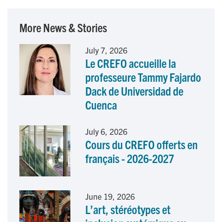
c
n
a
More News & Stories
e
k
i
July 7, 2026
Le CREFO accueille la
b
e
l
professeure Tammy Fajardo
o
d
Dack de Universidad de
Cuenca
o
I
k
n
July 6, 2026
Cours du CREFO offerts en
français - 2026-2027
June 19, 2026
L’art, stéréotypes et