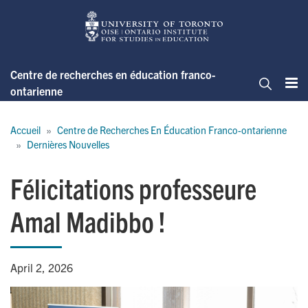
Skip
to
main
content
Centre de recherches en éducation franco-
ontarienne
Me
Cherche
Breadcrumb
Accueil
Centre de Recherches En Éducation Franco-ontarienne
Dernières Nouvelles
Félicitations professeure
Amal Madibbo !
April 2, 2026