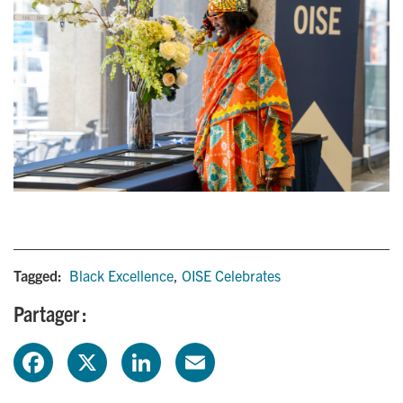
Tagged:
Black Excellence
,
OISE Celebrates
Partager :
F
X
L
E
a
i
m