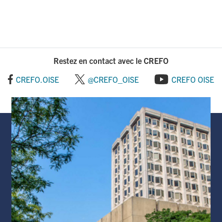
e
k
i
b
e
l
o
d
Restez en contact avec le CREFO
o
I
CREFO.OISE
@CREFO_OISE
CREFO OISE
k
n