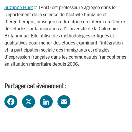
Suzanne Huot
(PhD) est professeure agrégée dans le
Département de la science de l’activité humaine et
d’ergothérapie, ainsi que co-directrice en intérim du Centre
des études sur la migration à l’Université de la Colombie-
Britannique. Elle utilise des méthodologies critiques et
qualitatives pour mener des études examinant l’intégration
et la participation sociale des immigrants et réfugiés
d’expression française dans les communautés francophones
en situation minoritaire depuis 2006.
Partager cet événement :
F
X
L
E
a
i
m
c
n
a