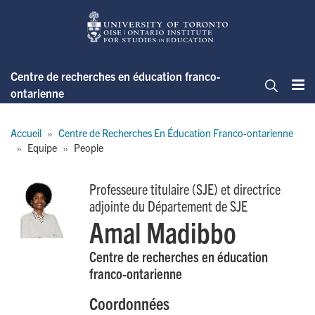
Skip
to
main
content
Centre de recherches en éducation franco-
ontarienne
Me
Cherche
Breadcrumb
Accueil
Centre de Recherches En Éducation Franco-ontarienne
Equipe
People
Professeure titulaire (SJE) et directrice
adjointe du Département de SJE
Amal Madibbo
Centre de recherches en éducation
franco-ontarienne
Coordonnées