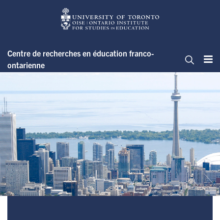
Skip
to
main
content
Centre de recherches en éducation franco-
ontarienne
Me
Cherche
Qui sommes-nous?