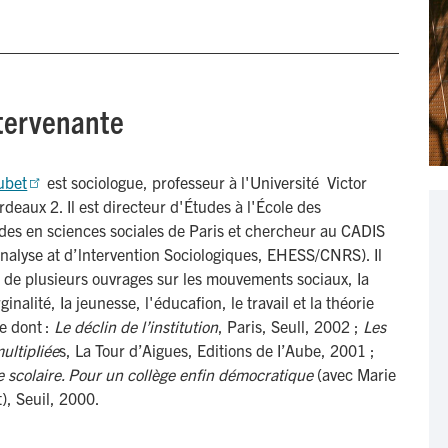
ntervenante
ubet
est sociologue, professeur à l'Université Victor
deaux 2. Il est directeur d'Études à l'École des
des en sciences sociales de Paris et chercheur au CADIS
nalyse at d’lntervention Sociologiques, EHESS/CNRS). Il
r de plusieurs ouvrages sur les mouvements sociaux, Ia
rginalité, Ia jeunesse, l'éducafion, le travail et la théorie
e dont :
Le déclin de l’institution
, Paris, Seull, 2002 ;
Les
ultipIiée
s, La Tour d’Aigues, Editions de I’Aube, 2001 ;
e scolaire. Pour un collège enfin démocratique
(avec Marie
), Seuil, 2000.