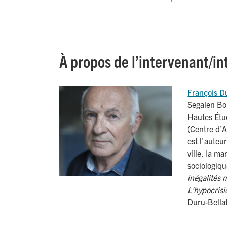
À propos de l’intervenant/i
François D
Segalen Bor
Hautes Étu
(Centre d’A
est l'auteu
ville, Ia ma
sociologiqu
inégalités
m
L'hypocrisi
Duru-Bellat