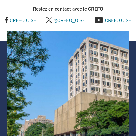
o
d
Restez en contact avec le CREFO
o
I
CREFO.OISE
@CREFO_OISE
CREFO OISE
k
n