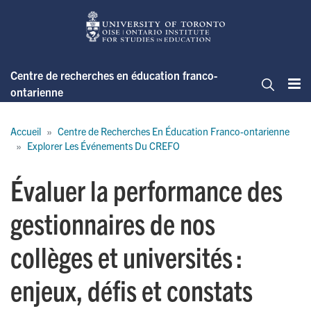
Skip
to
main
content
Centre de recherches en éducation franco-
ontarienne
Me
Cherche
Breadcrumb
Accueil
Centre de Recherches En Éducation Franco-ontarienne
Explorer Les Événements Du CREFO
Évaluer la performance des
gestionnaires de nos
collèges et universités :
enjeux, défis et constats