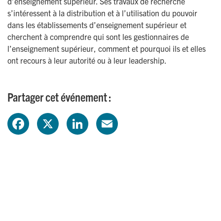
d’enseignement supérieur. Ses travaux de recherche
s’intéressent à la distribution et à l’utilisation du pouvoir
dans les établissements d’enseignement supérieur et
cherchent à comprendre qui sont les gestionnaires de
l’enseignement supérieur, comment et pourquoi ils et elles
ont recours à leur autorité ou à leur leadership.
Partager cet événement :
F
X
L
E
a
i
m
c
n
a
e
k
i
b
e
l