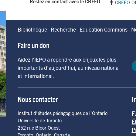
Restez en contact avec le CREFO
CREFO.O
Bibliothèque
Recherche
Education Commons
N
Faire un don
Aidez l’IEPO à répondre aux enjeux les plus
importants d'aujourd'hui, au niveau national
et international.
Nous contacter
I
F
Institut d’études pédagogiques de l’Ontario
Université de Toronto
É
252 rue Bloor Ouest
P
Toronto
,
Ontario
,
Canada