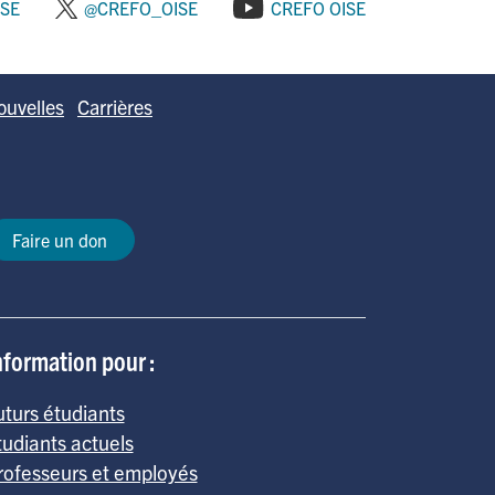
ISE
@CREFO_OISE
CREFO OISE
ouvelles
Carrières
Faire un don
nformation pour :
uturs étudiants
tudiants actuels
rofesseurs et employés