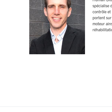
spécialise 
contrôle e
portent sur
moteur ains
réhabilitati