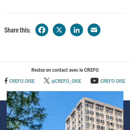
Share this:
F
X
L
E
a
i
m
c
n
a
e
k
i
Restez en contact avec le CREFO
b
e
l
CREFO.OISE
@CREFO_OISE
CREFO OISE
o
d
o
I
k
n