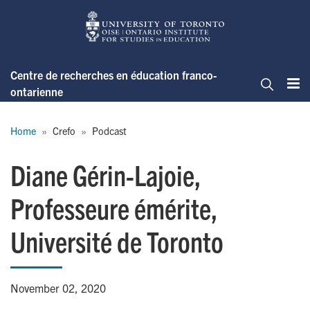
Skip
to
main
content
Centre de recherches en éducation franco-
ontarienne
Me
Search
Breadcrumb
Home
Crefo
Podcast
Diane Gérin-Lajoie,
Professeure émérite,
Université de Toronto
November 02, 2020